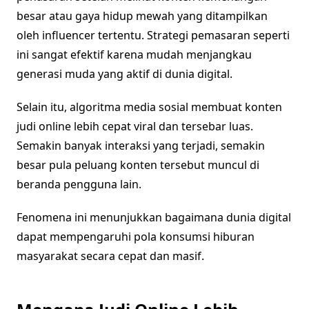
besar atau gaya hidup mewah yang ditampilkan
oleh influencer tertentu. Strategi pemasaran seperti
ini sangat efektif karena mudah menjangkau
generasi muda yang aktif di dunia digital.
Selain itu, algoritma media sosial membuat konten
judi online lebih cepat viral dan tersebar luas.
Semakin banyak interaksi yang terjadi, semakin
besar pula peluang konten tersebut muncul di
beranda pengguna lain.
Fenomena ini menunjukkan bagaimana dunia digital
dapat mempengaruhi pola konsumsi hiburan
masyarakat secara cepat dan masif.