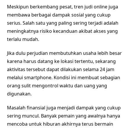
Meskipun berkembang pesat, tren judi online juga
membawa berbagai dampak sosial yang cukup
serius. Salah satu yang paling sering terjadi adalah
meningkatnya risiko kecanduan akibat akses yang
terlalu mudah.
Jika dulu perjudian membutuhkan usaha lebih besar
karena harus datang ke lokasi tertentu, sekarang
aktivitas tersebut dapat dilakukan selama 24 jam
melalui smartphone. Kondisi ini membuat sebagian
orang sulit mengontrol waktu dan uang yang
digunakan.
Masalah finansial juga menjadi dampak yang cukup
sering muncul. Banyak pemain yang awalnya hanya
mencoba untuk hiburan akhirnya terus bermain