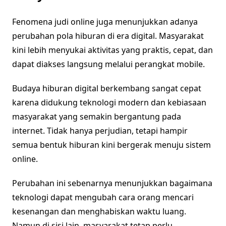
Fenomena judi online juga menunjukkan adanya
perubahan pola hiburan di era digital. Masyarakat
kini lebih menyukai aktivitas yang praktis, cepat, dan
dapat diakses langsung melalui perangkat mobile.
Budaya hiburan digital berkembang sangat cepat
karena didukung teknologi modern dan kebiasaan
masyarakat yang semakin bergantung pada
internet. Tidak hanya perjudian, tetapi hampir
semua bentuk hiburan kini bergerak menuju sistem
online.
Perubahan ini sebenarnya menunjukkan bagaimana
teknologi dapat mengubah cara orang mencari
kesenangan dan menghabiskan waktu luang.
Namun di sisi lain, masyarakat tetap perlu