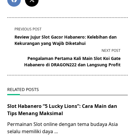
<span
PREVIOUS POST
class="nav-
Review Jujur Slot Gacor Habanero: Kelebihan dan
subtitle
Kekurangan yang Wajib Diketahui
screen-
NEXT POST
reader-
Pengalaman Pertama Kali Main Slot Koi Gate
text">Page</span>
Habanero di DRAGON222 dan Langsung Profit
RELATED POSTS
Slot Habanero “5 Lucky Lions”: Cara Main dan
Tips Menang Maksimal
Permainan Slot online dengan tema budaya Asia
selalu memiliki daya
...