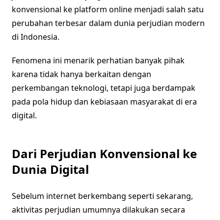
konvensional ke platform online menjadi salah satu
perubahan terbesar dalam dunia perjudian modern
di Indonesia.
Fenomena ini menarik perhatian banyak pihak
karena tidak hanya berkaitan dengan
perkembangan teknologi, tetapi juga berdampak
pada pola hidup dan kebiasaan masyarakat di era
digital.
Dari Perjudian Konvensional ke
Dunia Digital
Sebelum internet berkembang seperti sekarang,
aktivitas perjudian umumnya dilakukan secara