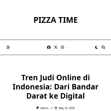
Skip
to
content
PIZZA TIME
Tren Judi Online di
Indonesia: Dari Bandar
Darat ke Digital
Admin
May 16, 2026