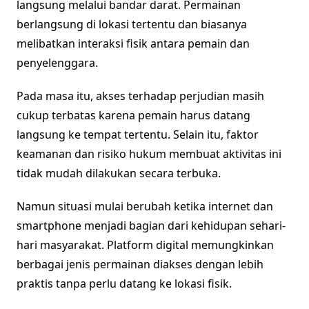
langsung melalui bandar darat. Permainan
berlangsung di lokasi tertentu dan biasanya
melibatkan interaksi fisik antara pemain dan
penyelenggara.
Pada masa itu, akses terhadap perjudian masih
cukup terbatas karena pemain harus datang
langsung ke tempat tertentu. Selain itu, faktor
keamanan dan risiko hukum membuat aktivitas ini
tidak mudah dilakukan secara terbuka.
Namun situasi mulai berubah ketika internet dan
smartphone menjadi bagian dari kehidupan sehari-
hari masyarakat. Platform digital memungkinkan
berbagai jenis permainan diakses dengan lebih
praktis tanpa perlu datang ke lokasi fisik.