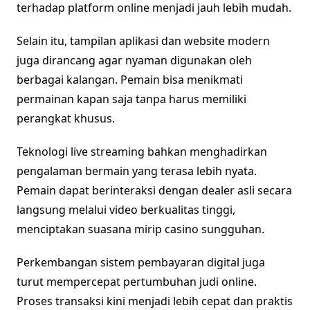
terhadap platform online menjadi jauh lebih mudah.
Selain itu, tampilan aplikasi dan website modern
juga dirancang agar nyaman digunakan oleh
berbagai kalangan. Pemain bisa menikmati
permainan kapan saja tanpa harus memiliki
perangkat khusus.
Teknologi live streaming bahkan menghadirkan
pengalaman bermain yang terasa lebih nyata.
Pemain dapat berinteraksi dengan dealer asli secara
langsung melalui video berkualitas tinggi,
menciptakan suasana mirip casino sungguhan.
Perkembangan sistem pembayaran digital juga
turut mempercepat pertumbuhan judi online.
Proses transaksi kini menjadi lebih cepat dan praktis