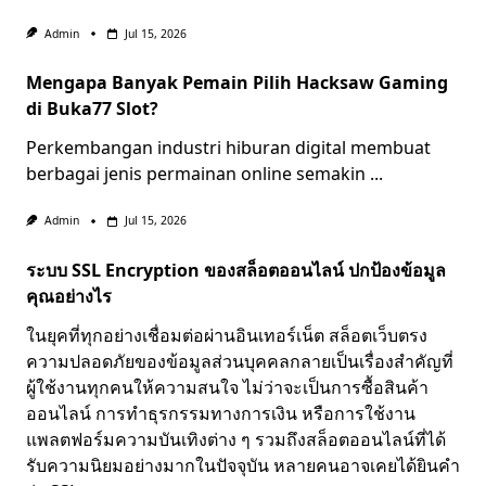
Admin
Jul 15, 2026
Mengapa Banyak Pemain Pilih Hacksaw Gaming
di Buka77 Slot?
Perkembangan industri hiburan digital membuat
berbagai jenis permainan online semakin
...
Admin
Jul 15, 2026
ระบบ SSL Encryption ของสล็อตออนไลน์ ปกป้องข้อมูล
คุณอย่างไร
ในยุคที่ทุกอย่างเชื่อมต่อผ่านอินเทอร์เน็ต สล็อตเว็บตรง
ความปลอดภัยของข้อมูลส่วนบุคคลกลายเป็นเรื่องสำคัญที่
ผู้ใช้งานทุกคนให้ความสนใจ ไม่ว่าจะเป็นการซื้อสินค้า
ออนไลน์ การทำธุรกรรมทางการเงิน หรือการใช้งาน
แพลตฟอร์มความบันเทิงต่าง ๆ รวมถึงสล็อตออนไลน์ที่ได้
รับความนิยมอย่างมากในปัจจุบัน หลายคนอาจเคยได้ยินคำ