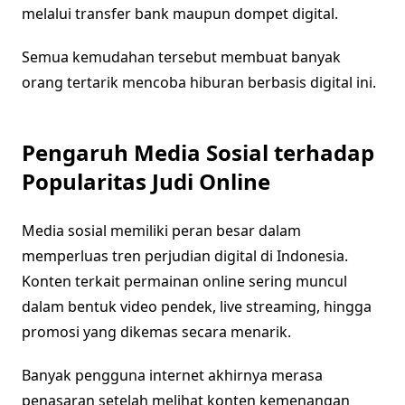
melalui transfer bank maupun dompet digital.
Semua kemudahan tersebut membuat banyak
orang tertarik mencoba hiburan berbasis digital ini.
Pengaruh Media Sosial terhadap
Popularitas Judi Online
Media sosial memiliki peran besar dalam
memperluas tren perjudian digital di Indonesia.
Konten terkait permainan online sering muncul
dalam bentuk video pendek, live streaming, hingga
promosi yang dikemas secara menarik.
Banyak pengguna internet akhirnya merasa
penasaran setelah melihat konten kemenangan