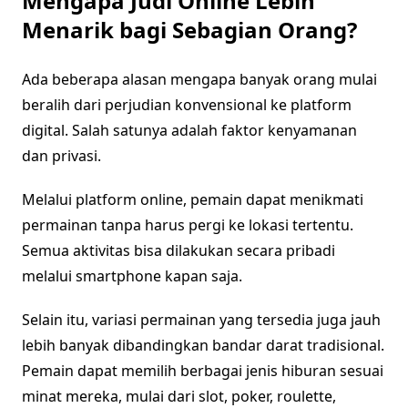
Mengapa Judi Online Lebih
Menarik bagi Sebagian Orang?
Ada beberapa alasan mengapa banyak orang mulai
beralih dari perjudian konvensional ke platform
digital. Salah satunya adalah faktor kenyamanan
dan privasi.
Melalui platform online, pemain dapat menikmati
permainan tanpa harus pergi ke lokasi tertentu.
Semua aktivitas bisa dilakukan secara pribadi
melalui smartphone kapan saja.
Selain itu, variasi permainan yang tersedia juga jauh
lebih banyak dibandingkan bandar darat tradisional.
Pemain dapat memilih berbagai jenis hiburan sesuai
minat mereka, mulai dari slot, poker, roulette,