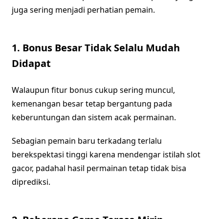
juga sering menjadi perhatian pemain.
1. Bonus Besar Tidak Selalu Mudah
Didapat
Walaupun fitur bonus cukup sering muncul,
kemenangan besar tetap bergantung pada
keberuntungan dan sistem acak permainan.
Sebagian pemain baru terkadang terlalu
berekspektasi tinggi karena mendengar istilah slot
gacor, padahal hasil permainan tetap tidak bisa
diprediksi.