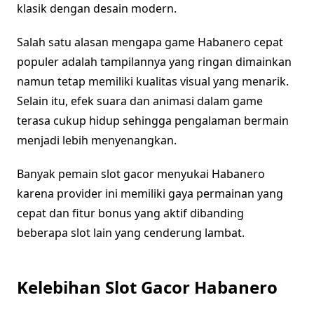
klasik dengan desain modern.
Salah satu alasan mengapa game Habanero cepat
populer adalah tampilannya yang ringan dimainkan
namun tetap memiliki kualitas visual yang menarik.
Selain itu, efek suara dan animasi dalam game
terasa cukup hidup sehingga pengalaman bermain
menjadi lebih menyenangkan.
Banyak pemain slot gacor menyukai Habanero
karena provider ini memiliki gaya permainan yang
cepat dan fitur bonus yang aktif dibanding
beberapa slot lain yang cenderung lambat.
Kelebihan Slot Gacor Habanero