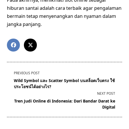
Pada akhirnya, menikmati slot online sebagai
hiburan santai adalah cara terbaik agar pengalaman
bermain tetap menyenangkan dan nyaman dalam
jangka panjang.
<span
PREVIOUS POST
class="nav-
Wild Symbol และ Scatter Symbol บนสล็อตเว็บตรง ใช้
subtitle
ประโยชน์ได้อย่างไร?
screen-
NEXT POST
reader-
Tren Judi Online di Indonesia: Dari Bandar Darat ke
text">Page</span>
Digital