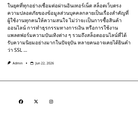
ในยุคที่ทุกอย่างเชื่อมต่อผ่านอินเทอร์เน็ต สล็อตเว็บตรง
ความปลอดภัยของข้อมูลส่วนบุคคลกลายเป็นเรื่องสำคัญที่
ผู้ใช้งานทุกคนให้ความสนใจ ไม่ว่าจะเป็นการซื้อสินค้า
ออนไลน์ การทำธุรกรรมทางการเงิน หรือการใช้งาน
แพลตฟอร์มความบันเทิงต่าง ๆ รวมถึงสล็อตออนไลน์ที่ได้
รับความนิยมอย่างมากในปัจจุบัน หลายคนอาจเคยได้ยินคำ
ว่า SSL
...
Admin
Jun 22, 2026