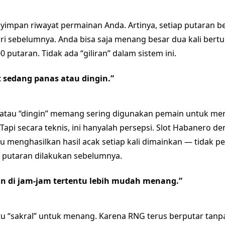
impan riwayat permainan Anda. Artinya, setiap putaran b
i sebelumnya. Anda bisa saja menang besar dua kali bertur
 putaran. Tidak ada “giliran” dalam sistem ini.
t sedang panas atau dingin.”
s” atau “dingin” memang sering digunakan pemain untuk 
 Tapi secara teknis, ini hanyalah persepsi. Slot Habanero d
u menghasilkan hasil acak setiap kali dimainkan — tidak p
 putaran dilakukan sebelumnya.
in di jam-jam tertentu lebih mudah menang.”
u “sakral” untuk menang. Karena RNG terus berputar tanp