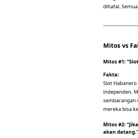
dihafal. Semua
Mitos vs F
Mitos #1: “Slo
Fakta:
Slot Habanero 
independen. M
sembarangan ol
mereka bisa ke
Mitos #2: “Ji
akan datang.