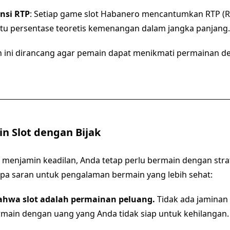
nsi RTP
: Setiap game slot Habanero mencantumkan RTP (R
aitu persentase teoretis kemenangan dalam jangka panjang.
 ini dirancang agar pemain dapat menikmati permainan d
n Slot dengan Bijak
enjamin keadilan, Anda tetap perlu bermain dengan strat
apa saran untuk pengalaman bermain yang lebih sehat:
hwa slot adalah permainan peluang.
Tidak ada jaminan 
main dengan uang yang Anda tidak siap untuk kehilangan.