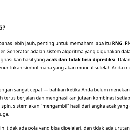
G?
has lebih jauh, penting untuk memahami apa itu
RNG
. R
 Generator adalah sistem algoritma yang digunakan da
ghasilkan hasil yang
acak dan tidak bisa diprediksi
. Dala
enentukan simbol mana yang akan muncul setelah Anda m
engan sangat cepat — bahkan ketika Anda belum menekan 
ah terus berjalan dan menghasilkan jutaan kombinasi setiap 
pin, sistem akan “mengambil” hasil dari angka acak yang 
juga.
n, tidak ada pola yang bisa dipelajari, dan tidak ada urutan