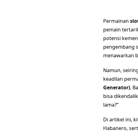
Permainan
slo
pemain tertari
potensi kemena
pengembang s
menawarkan be
Namun, seiring
keadilan perm
Generator)
. B
bisa dikendali
lama?”
Di artikel ini
Habanero, sert