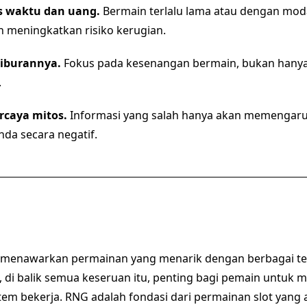
s waktu dan uang.
Bermain terlalu lama atau dengan moda
 meningkatkan risiko kerugian.
iburannya.
Fokus pada kesenangan bermain, bukan hany
.
rcaya mitos.
Informasi yang salah hanya akan memengaru
da secara negatif.
 menawarkan permainan yang menarik dengan berbagai te
 di balik semua keseruan itu, penting bagi pemain untuk
em bekerja. RNG adalah fondasi dari permainan slot yang 