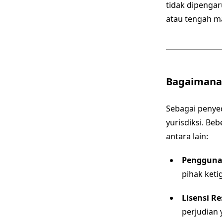
tidak dipengar
atau tengah m
Bagaimana
Sebagai penyed
yurisdiksi. Be
antara lain:
Penggunaa
pihak keti
Lisensi R
perjudian 