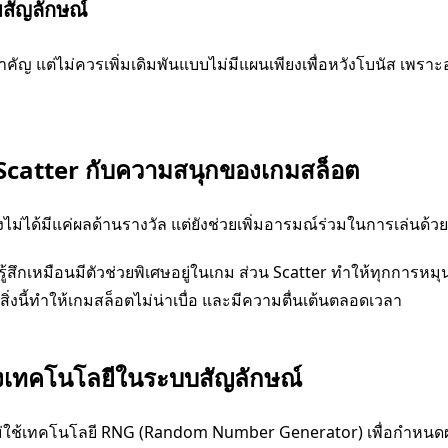
มสัญลักษณ์
ำคัญ แต่ไม่ควรเพิ่มเดิมพันแบบไม่มีแผนเพียงเพื่อหวังโบนัส เพราะ
Scatter กับความสนุกของเกมสล็อต
งไม่ได้มีแค่ผลด้านรางวัล แต่ยังช่วยเพิ่มอารมณ์ร่วมในการเล่นด้วย
นรู้สึกเหมือนมีตัวช่วยพิเศษอยู่ในเกม ส่วน Scatter ทำให้ทุกการหม
สิ่งนี้ทำให้เกมสล็อตไม่น่าเบื่อ และมีความตื่นเต้นตลอดเวลา
เทคโนโลยีในระบบสัญลักษณ์
่ใช้เทคโนโลยี RNG (Random Number Generator) เพื่อกำหนดผ