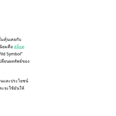
่มคุ้นเคยกับ
มนิยมคือ
สล็อต
Wild Symbol”
ลี่ยนผลลัพธ์ของ
้งานและประโยชน์
ละจะใช้มันให้