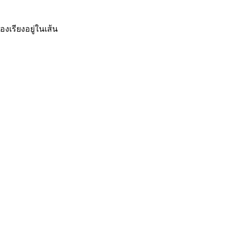
งเรียงอยู่ในเส้น