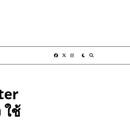
ter
ใช้